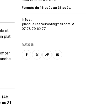
dimanche de 10h à 17h.
Fermés du 15 août au 31 août.
Infos :
planque.restaurant@gmail.com
07 78 79 62 77
le et
n plat
PARTAGER
ofiter
manche
à 14h.
 au 31