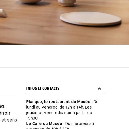
TITRE
INFOS ET CONTACTS
Planque, le restaurant du Musée :
Du
des
lundi au vendredi de 12h à 14h. Les
jeudis et vendredis soir à partir de
rroir
19h30.
e et sens
Le Café du Musée :
Du mercredi au