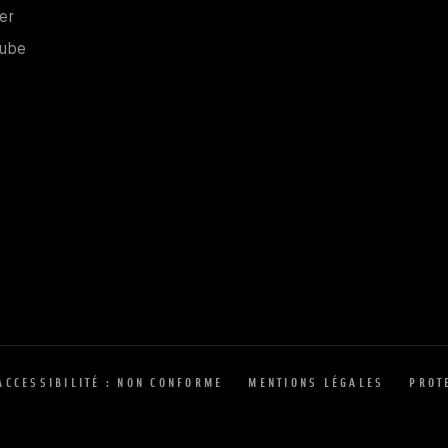
Nouvelle fenêtre
er
Nouvelle fenêtre
ube
ACCESSIBILITÉ : NON CONFORME
MENTIONS LÉGALES
PROT