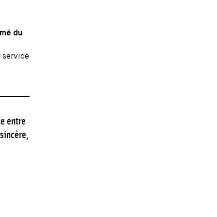
rmé du
 service
ge entre
 sincère,