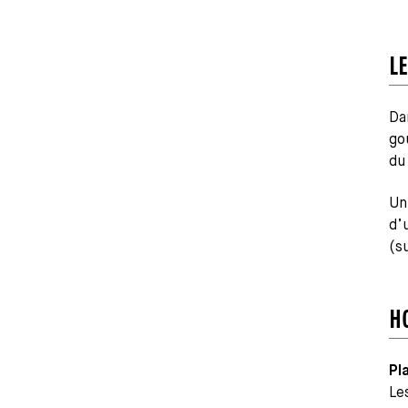
L
Da
go
du
Un
d’
(s
H
Pl
Le