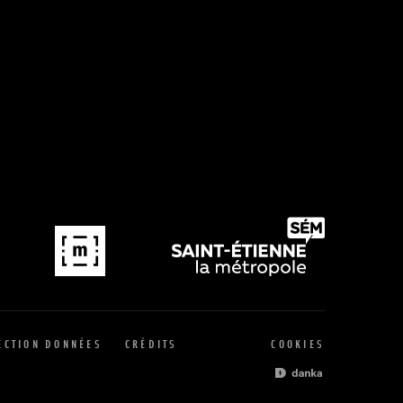
ECTION DONNÉES
CRÉDITS
COOKIES
SITE PAR L'