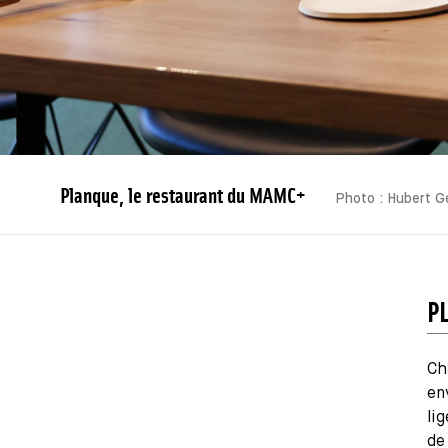
Planque, le restaurant du MAMC+
Photo : Hubert 
P
Ch
en
li
de