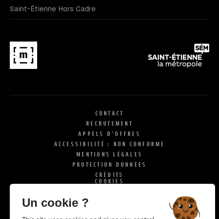
Saint-Étienne Hors Cadre
CONTACT
RECRUTEMENT
APPELS D'OFFRES
ACCESSIBILITÉ : NON CONFORME
MENTIONS LÉGALES
PROTECTION DONNÉES
CRÉDITS
COOKIES
X
SI
Un cookie ?