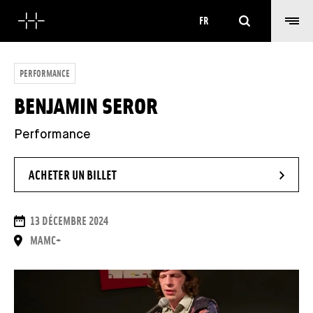
Rechercher
FR
PERFORMANCE
BENJAMIN SEROR
Performance
- NOUVELLE FENÊTRE
ACHETER UN BILLET
DATES
13 DÉCEMBRE 2024
LIEU
MAMC+