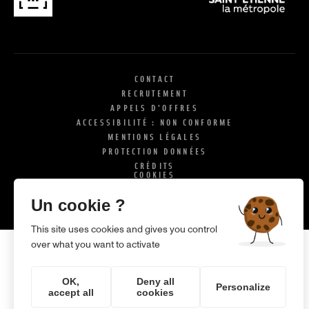
CONTACT
RECRUTEMENT
APPELS D'OFFRES
ACCESSIBILITÉ : NON CONFORME
MENTIONS LÉGALES
PROTECTION DONNÉES
CRÉDITS
COOKIES
X
SI
Un cookie ?
This site uses cookies and gives you control
over what you want to activate
OK,
Deny all
Personalize
accept all
cookies