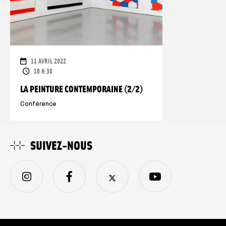
DATES
11 AVRIL 2022
HORAIRES
18 H 30
LA PEINTURE CONTEMPORAINE (2/2)
Conférence
SUIVEZ-NOUS