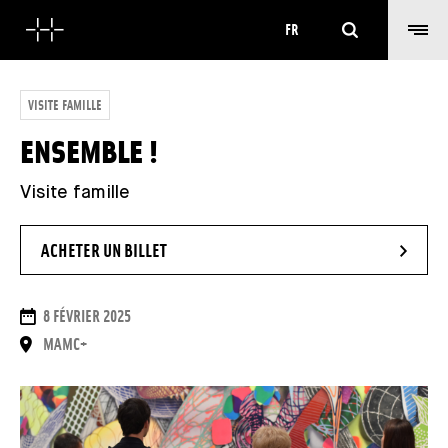
Rechercher
FR
VISITE FAMILLE
ENSEMBLE !
Visite famille
- NOUVELLE FENÊTRE
ACHETER UN BILLET
DATES
8 FÉVRIER 2025
LIEU
MAMC+