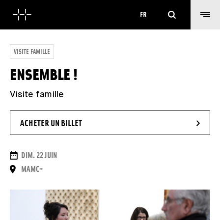
Rechercher
FR
VISITE FAMILLE
ENSEMBLE !
Visite famille
- NOUVELLE FENÊTRE
ACHETER UN BILLET
DATES
DIM. 22 JUIN
LIEU
MAMC+