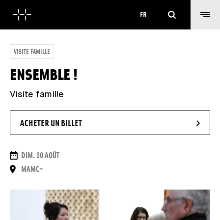
Rechercher
FR
VISITE FAMILLE
ENSEMBLE !
Visite famille
- NOUVELLE FENÊTRE
ACHETER UN BILLET
DATES
DIM. 10 AOÛT
LIEU
MAMC+