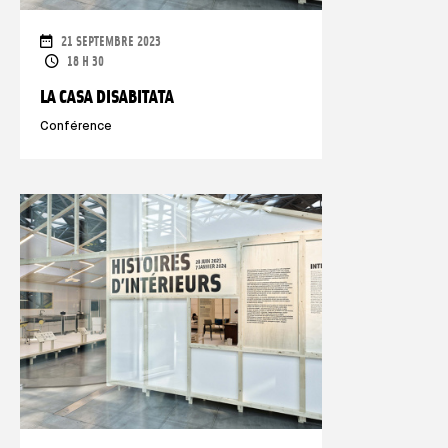
DATES
21 SEPTEMBRE 2023
HORAIRES
18 H 30
LA CASA DISABITATA
Conférence