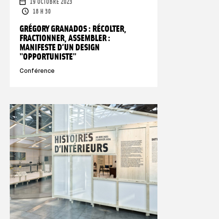
DATES
19 OCTOBRE 2023
HORAIRES
18 H 30
GRÉGORY GRANADOS : RÉCOLTER,
FRACTIONNER, ASSEMBLER :
MANIFESTE D’UN DESIGN
"OPPORTUNISTE"
Conférence