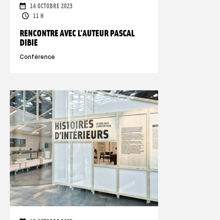
DATES
14 OCTOBRE 2023
HORAIRES
11 H
RENCONTRE AVEC L’AUTEUR PASCAL
DIBIE
Conférence