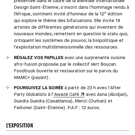
présentée dans le cadre de la Biennale Internationale
Design Saint-Étienne, s'inscrit dans l'hommage rendu à
e
l’Afrique, continent invité d'honneur de la 12
édition
qui explore le thème des bifurcations. Elle invite 19
artistes de différentes générations qui inventent de
nouveaux mondes, remettent en question le statu quo,
critiquent les systèmes de pouvoir, la biopolitique et
l’exploitation multidimensionnelle des ressources.
RÉGALEZ VOS PAPILLES
avec une surprenante cuisine
afro-fusion proposée par le collectif Vert Boucan.
Foodtruck buvette et restauration sur le parvis du
MAMC+ (payant).
POURSUIVEZ LA SOIRÉE
à partir de 23 h avec l'After
Party Globalisto à l’
Awazé Café
avec Asna (Abidjan),
Guedra Guedra (Casablanca), Menzi (Durban) et
Farkoner (Saint-Étienne). P.A.F : 12 euros.
L'EXPOSITION