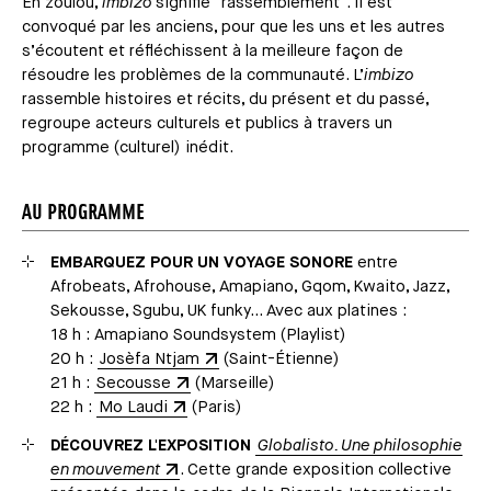
En zoulou,
imbizo
signifie "rassemblement". Il est
convoqué par les anciens, pour que les uns et les autres
s’écoutent et réfléchissent à la meilleure façon de
résoudre les problèmes de la communauté. L’
imbizo
rassemble histoires et récits, du présent et du passé,
regroupe acteurs culturels et publics à travers un
programme (culturel) inédit.
AU PROGRAMME
EMBARQUEZ POUR UN VOYAGE SONORE
entre
Afrobeats, Afrohouse, Amapiano, Gqom, Kwaito, Jazz,
Sekousse, Sgubu, UK funky… Avec aux platines :
18 h : Amapiano Soundsystem (Playlist)
20 h :
Josèfa Ntjam
(Saint-Étienne)
21 h :
Secousse
(Marseille)
22 h :
Mo Laudi
(Paris)
DÉCOUVREZ L'EXPOSITION
Globalisto. Une philosophie
en mouvement
. Cette grande exposition collective