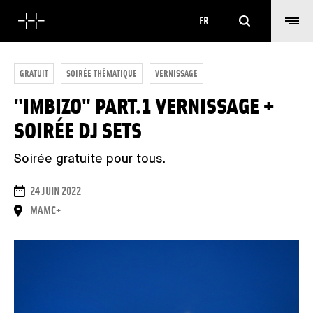
Rechercher
FR
GRATUIT
SOIRÉE THÉMATIQUE
VERNISSAGE
"IMBIZO" PART.1 VERNISSAGE +
SOIRÉE DJ SETS
Soirée gratuite pour tous.
DATES
24 JUIN 2022
LIEU
MAMC+