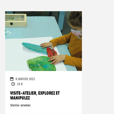
DATES
8 JANVIER 2022
HORAIRES
10 H
VISITE-ATELIER, EXPLOREZ ET
MANIPULEZ
Visite-atelier