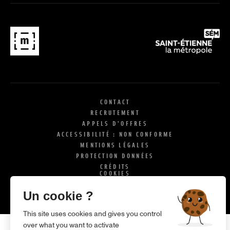
CONTACT
RECRUTEMENT
APPELS D'OFFRES
ACCESSIBILITÉ : NON CONFORME
MENTIONS LÉGALES
PROTECTION DONNÉES
CRÉDITS
COOKIES
X
SI
Un cookie ?
This site uses cookies and gives you control
over what you want to activate