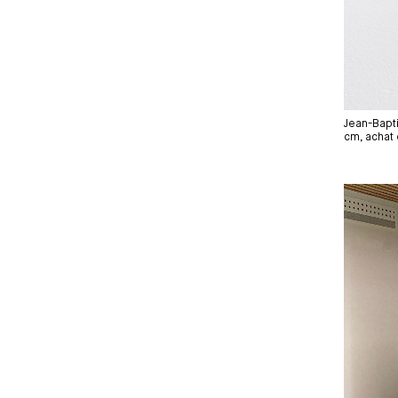
Jean-Bapti
cm, achat
Média