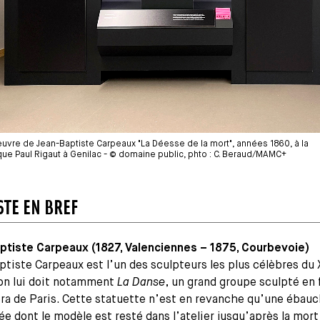
uvre de Jean-Baptiste Carpeaux "La Déesse de la mort", années 1860, à la
e Paul Rigaut à Genilac - © domaine public, phto : C. Beraud/MAMC+
STE EN BREF
ptiste Carpeaux (1827, Valenciennes – 1875, Courbevoie)
tiste Carpeaux est l’un des sculpteurs les plus célèbres du 
 on lui doit notamment
La Danse
, un grand groupe sculpté en
ra de Paris. Cette statuette n’est en revanche qu’une ébau
e dont le modèle est resté dans l’atelier jusqu’après la mort