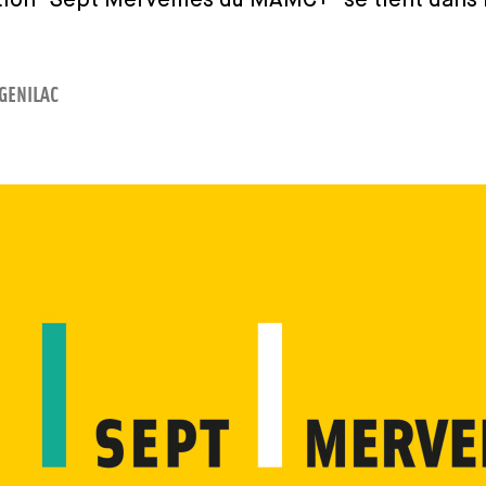
on "Sept Merveilles du MAMC+" se tient dans l
GENILAC