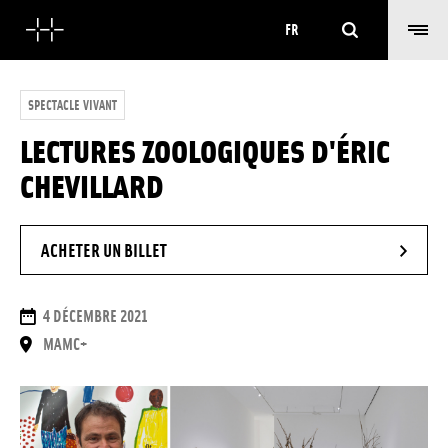
Rechercher
FR
SPECTACLE VIVANT
LECTURES ZOOLOGIQUES D'ÉRIC
CHEVILLARD
- NOUVELLE FENÊTRE
ACHETER UN BILLET
DATES
4 DÉCEMBRE 2021
LIEU
MAMC+