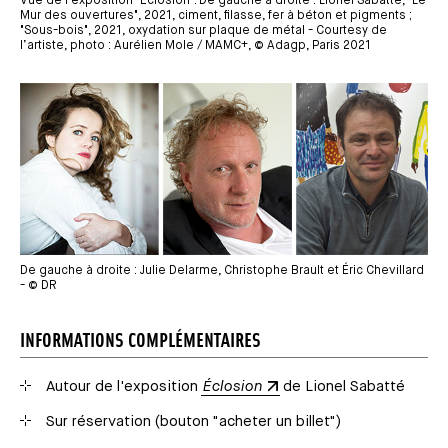
Vue de l'exposition "Éclosion". De gauche à droite : Lionel Sabatté, "Le
Mur des ouvertures", 2021, ciment, filasse, fer à béton et pigments ;
"Sous-bois", 2021, oxydation sur plaque de métal - Courtesy de
l’artiste, photo : Aurélien Mole / MAMC+, © Adagp, Paris 2021
Média
De gauche à droite : Julie Delarme, Christophe Brault et Éric Chevillard
- © DR
INFORMATIONS COMPLÉMENTAIRES
Autour de l'exposition
Éclosion
de Lionel Sabatté
Sur réservation (bouton "acheter un billet")