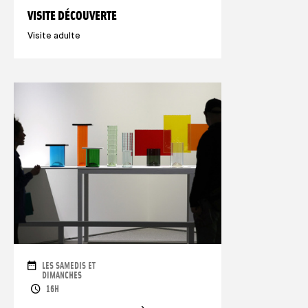
VISITE DÉCOUVERTE
Visite adulte
DATES
LES SAMEDIS ET
DIMANCHES
HORAIRES
16H