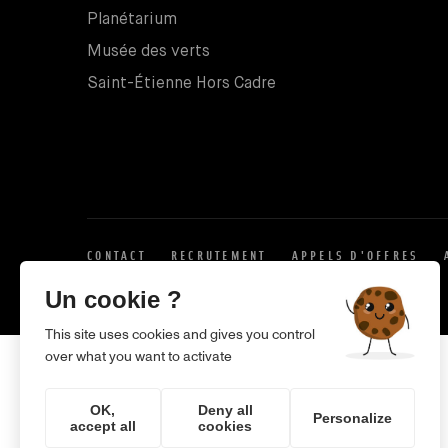
Planétarium
Musée des verts
Saint-Étienne Hors Cadre
CONTACT
RECRUTEMENT
APPELS D'OFFRES
X
Un cookie ?
This site uses cookies and gives you control
over what you want to activate
OK,
Deny all
Personalize
accept all
cookies