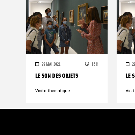
DATES
HORAIRES
D
29 MAI 2021
16 H
2
LE SON DES OBJETS
LE 
Visite thématique
Visi