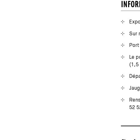
INFOR
Expo
Sur 
Port
Le p
(1,5
Dépa
Jaug
Rens
52 5