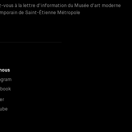
z-vous à la lettre d'information du Musée d'art moderne
mporain de Saint-Étienne Métropole
nous
Nouvelle fenêtre
agram
Nouvelle fenêtre
ebook
Nouvelle fenêtre
er
Nouvelle fenêtre
ube