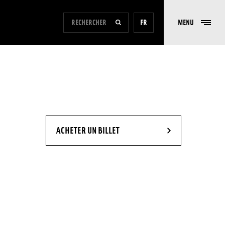
FORMULAIRE DE RECHERCHE DU SITE
FR
MENU
RECHERCHER
- NOUVELLE FENÊTRE
ACHETER UN BILLET