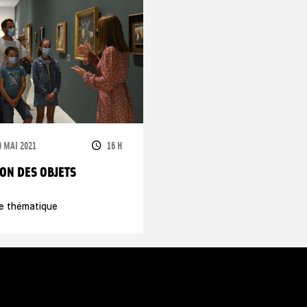
ATES
HORAIRES
9 MAI 2021
16 H
SON DES OBJETS
te thématique