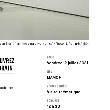
an Sharif, "I am the single work artist" - Photo : L. Perrin/MAMC+
DATES
OUVREZ
Vendredi 2 juillet 2021
ORAIN
LIEU
MAMC+
VISITES GUIDÉES
euxième
Visite thématique
HORAIRES
12 h 30