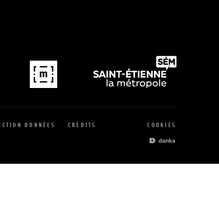
ECTION DONNÉES
CRÉDITS
COOKIES
SITE PAR L'