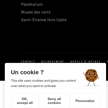
Planétarium
Musée des verts
Saint-Étienne Hors Cadre
CONTACT
RECRUTEMENT
APPELS D'OFFRES
X
Un cookie ?
This site uses cookies and gives you control
over what you want to activate
OK,
Deny all
Personalize
accept all
cookies