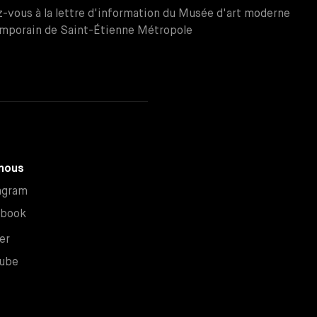
z-vous à la lettre d'information du Musée d'art moderne
mporain de Saint-Étienne Métropole
nous
Nouvelle fenêtre
agram
Nouvelle fenêtre
ebook
Nouvelle fenêtre
er
Nouvelle fenêtre
ube