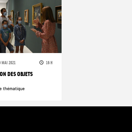
ATES
HORAIRES
9 MAI 2021
16 H
SON DES OBJETS
te thématique