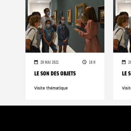
DATES
HORAIRES
D
29 MAI 2021
16 H
2
LE SON DES OBJETS
LE 
Visite thématique
Visi