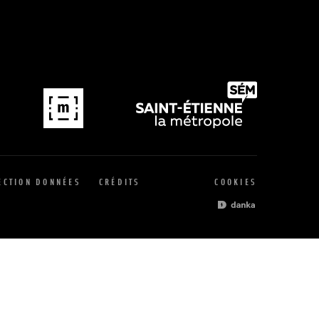
ECTION DONNÉES
CRÉDITS
COOKIES
SITE PAR L'