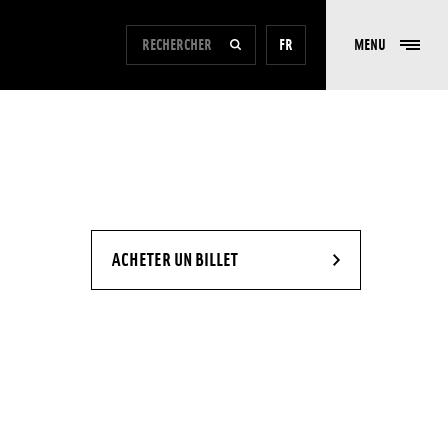
FORMULAIRE DE RECHERCHE DU SITE
FR
MENU
RECHERCHER
- NOUVELLE FENÊTRE
ACHETER UN BILLET