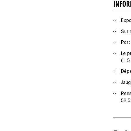
INFOR
Expo
Sur 
Port
Le p
(1,5
Dépa
Jaug
Rens
52 5