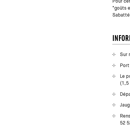
Pour ce
"goûts 
Sabatté
INFOR
Sur 
Port
Le p
(1,5
Dépa
Jaug
Rens
52 5