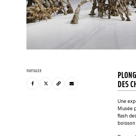
PARTAGER
PLONG
DES C
Une exp
Musée p
flash d
boisson