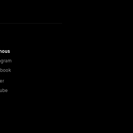
nous
Nouvelle fenêtre
agram
Nouvelle fenêtre
ebook
Nouvelle fenêtre
er
Nouvelle fenêtre
ube