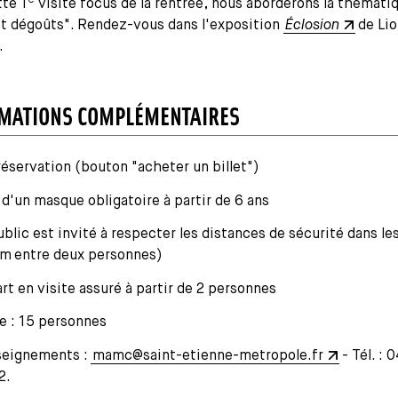
tte 1
visite focus de la rentrée, nous aborderons la thémati
et dégoûts". Rendez-vous dans l'exposition
Éclosion
de Lio
.
MATIONS COMPLÉMENTAIRES
réservation (bouton "acheter un billet")
 d'un masque obligatoire à partir de 6 ans
ublic est invité à respecter les distances de sécurité dans les
 m entre deux personnes)
rt en visite assuré à partir de 2 personnes
e : 15 personnes
eignements :
mamc@saint-etienne-metropole.fr
- Tél. : 
2.