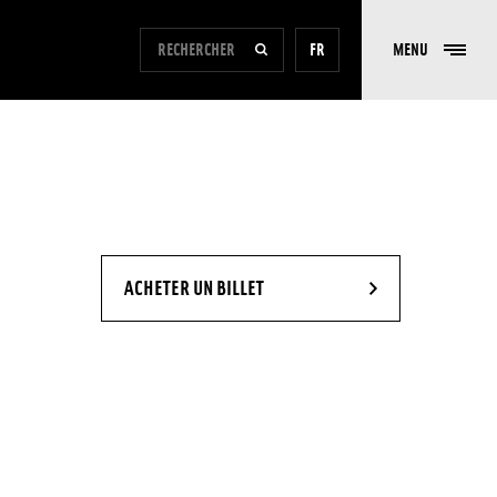
FORMULAIRE DE RECHERCHE DU SITE
FR
MENU
RECHERCHER
- NOUVELLE FENÊTRE
ACHETER UN BILLET