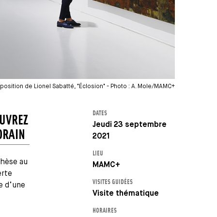
xposition de Lionel Sabatté, "Éclosion" - Photo : A. Mole/MAMC+
DATES
OUVREZ
Jeudi 23 septembre
ORAIN
2021
LIEU
thèse au
MAMC+
erte
VISITES GUIDÉES
e d’une
Visite thématique
HORAIRES