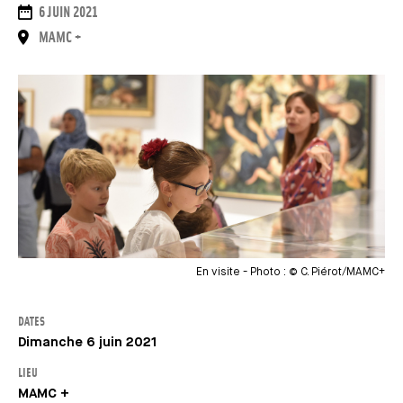
DATES
6 JUIN 2021
LIEU
MAMC +
En visite - Photo : © C. Piérot/MAMC+
DATES
Dimanche 6 juin 2021
LIEU
MAMC +