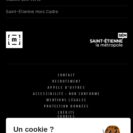
Saint-Étienne Hors Cadre
CONTACT
RECRUTEMENT
APPELS D'OFFRES
ACCESSIBILITÉ : NON CONFORME
MENTIONS LÉGALES
PROTECTION DONNÉES
CRÉDITS
COOKIES
X
SI
Un cookie ?