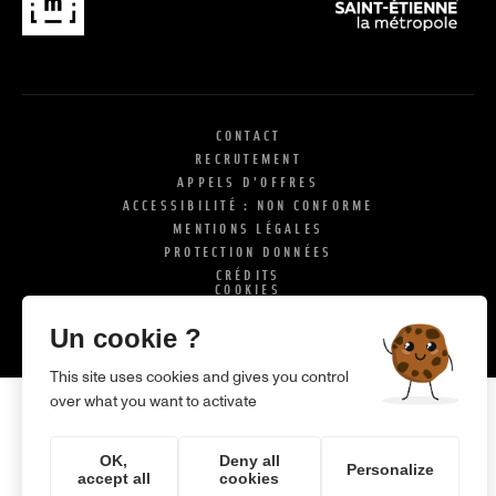
CONTACT
RECRUTEMENT
APPELS D'OFFRES
ACCESSIBILITÉ : NON CONFORME
MENTIONS LÉGALES
PROTECTION DONNÉES
CRÉDITS
COOKIES
X
SI
Un cookie ?
This site uses cookies and gives you control
over what you want to activate
OK,
Deny all
Personalize
accept all
cookies