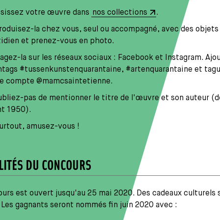
sissez votre œuvre dans
nos collections
.
oduisez-la chez vous, seul ou accompagné, avec des objets
idien et prenez-vous en photo.
agez-la sur les réseaux sociaux : Facebook et Instagram. Ajo
tags #tussenkunstenquarantaine, #artenquarantaine et tag
re compte @mamcsaintetienne.
bliez-pas de mentionner le titre de l'œuvre et son auteur (
nt 1950).
urtout, amusez-vous !
ITÉS DU CONCOURS
urs est ouvert jusqu'au 25 mai 2020. Des cadeaux culturels 
 Les gagnants seront nommés fin juin 2020 avec :