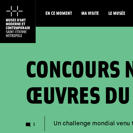
EN CE MOMENT
MA VISITE
LE MUSÉE
CONCOURS N
ŒUVRES DU
Un challenge mondial venu t
Nombre de commentaires
1