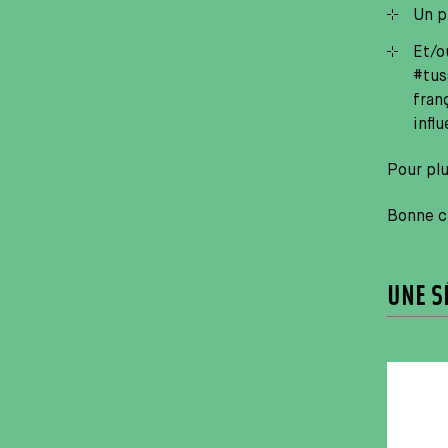
Un p
Et/o
#tus
fran
infl
Pour pl
Bonne ch
UNE S
Média