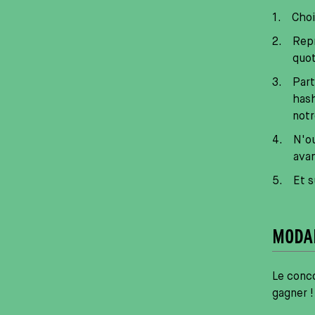
Choi
Repr
quot
Part
hash
not
N'ou
ava
Et s
MODAL
Le conco
gagner !