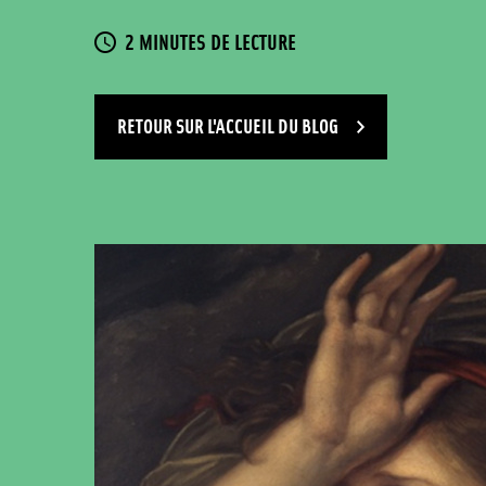
TEMPS DE LECTURE
2 MINUTES DE LECTURE
RETOUR SUR L'ACCUEIL DU BLOG