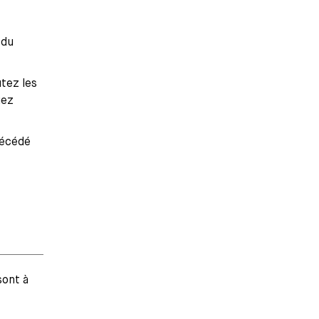
 du
utez les
uez
décédé
sont à