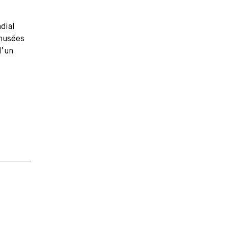
dial
 musées
d’un