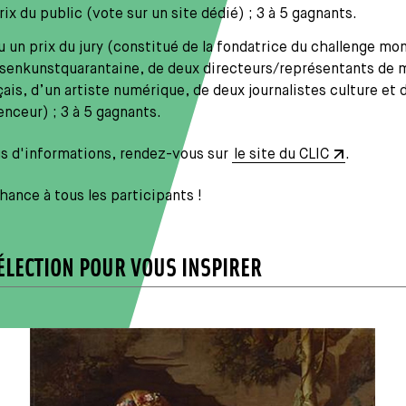
rix du public (vote sur un site dédié) ; 3 à 5 gagnants.
u un prix du jury (constitué de la fondatrice du challenge mon
senkunstquarantaine, de deux directeurs/représentants de
çais, d’un artiste numérique, de deux journalistes culture et 
uenceur) ; 3 à 5 gagnants.
us d'informations, rendez-vous sur
le site du CLIC
.
ance à tous les participants !
ÉLECTION POUR VOUS INSPIRER