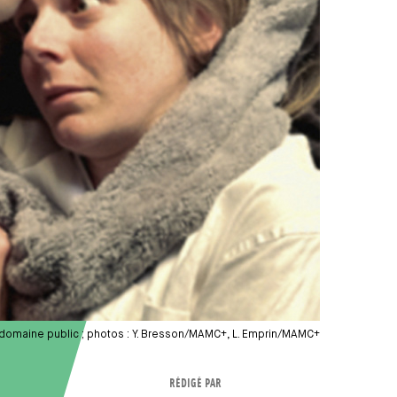
- © domaine public ; photos : Y. Bresson/MAMC+, L. Emprin/MAMC+
RÉDIGÉ PAR