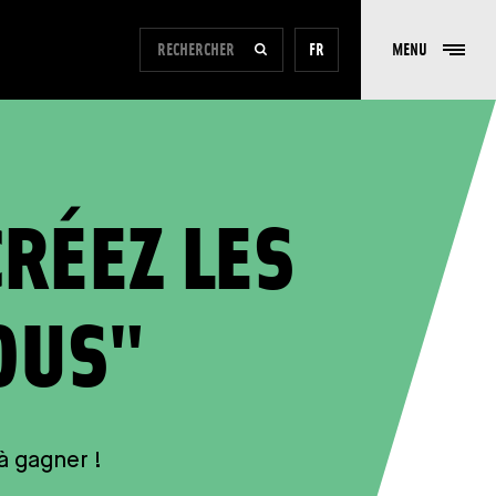
FORMULAIRE DE RECHERCHE DU SITE
FR
MENU
RECHERCHER
RÉEZ LES
OUS"
à gagner !