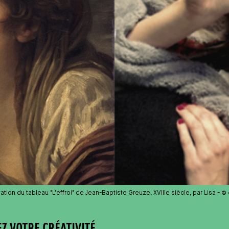
ation du tableau "L'effroi" de Jean-Baptiste Greuze, XVIIIe siècle, par Lisa 
EZ VOTRE CRÉATIVITÉ