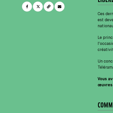
Ces der
est deve
nationau
Le princ
l'occasi
créativi
Un conco
Téléram
Vous av
œuvres
COMME