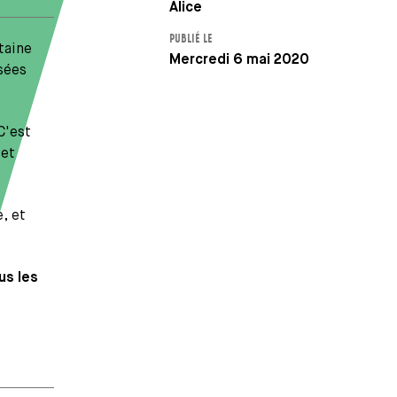
Auteur
Alice
PUBLIÉ LE
taine
Mercredi 6 mai 2020
sées
C'est
 et
, et
us les