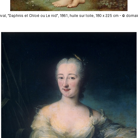
al, "Daphnis et Chloé ou Le nid", 1861, huile sur toile, 180 x 225 cm - © doma