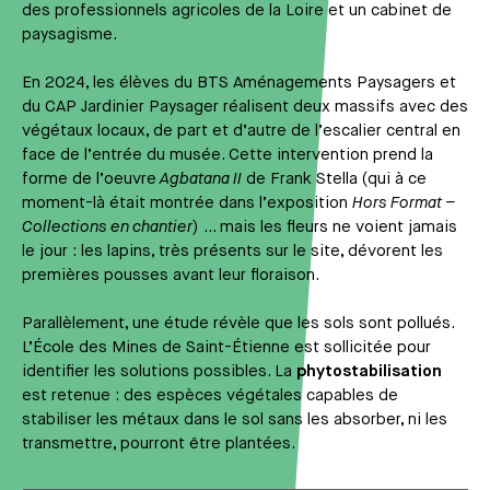
des professionnels agricoles de la Loire et un cabinet de
paysagisme.
En 2024, les élèves du BTS Aménagements Paysagers et
du CAP Jardinier Paysager réalisent deux massifs avec des
végétaux locaux, de part et d’autre de l’escalier central en
face de l’entrée du musée. Cette intervention prend la
forme de l’oeuvre
Agbatana II
de Frank Stella (qui à ce
moment-là était montrée dans l’exposition
Hors Format –
Collections en chantier
) … mais les fleurs ne voient jamais
le jour : les lapins, très présents sur le site, dévorent les
premières pousses avant leur floraison.
Parallèlement, une étude révèle que les sols sont pollués.
L’École des Mines de Saint-Étienne est sollicitée pour
identifier les solutions possibles. La
phytostabilisation
est retenue : des espèces végétales capables de
stabiliser les métaux dans le sol sans les absorber, ni les
transmettre, pourront être plantées.