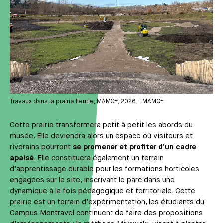
Travaux dans la prairie fleurie, MAMC+, 2026. - MAMC+
Cette prairie transformera petit à petit les abords du
musée. Elle deviendra alors un espace où visiteurs et
riverains pourront
se promener et profiter d’un cadre
apaisé
. Elle constituera également un terrain
d’apprentissage durable pour les formations horticoles
engagées sur le site, inscrivant le parc dans une
dynamique à la fois pédagogique et territoriale. Cette
prairie est un terrain d’expérimentation, les étudiants du
Campus Montravel continuent de faire des propositions