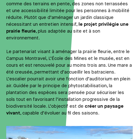
comme des terrains en pente, des zones non terrassées
et une accessibilité limitée pour les personnes à mobilité
réduite. Plutôt que d’aménager un jardin classique
nécessitant un entretien intensif,
le projet privilégie une
prairie fleurie
, plus adaptée au site et à son
environnement.
Le partenariat visant à aménager la prairie fleurie, entre le
Campus Montravel, L’École des Mines et le musée, est en
cours et est renouvelé pour au moins trois ans. Une mare a
été creusée, permettant d’accueillir les batraciens.
L’escalier pourrait avoir une fonction d’auditorium en plein
air. Guidée par le principe de phytostabilisation, la
plantation des espèces sera pensée pour sécuriser les
sols tout en favorisant l’installation progressive de la
biodiversité locale. L’objectif est de
créer un paysage
vivant
, capable d’évoluer au fil des saisons.
Média