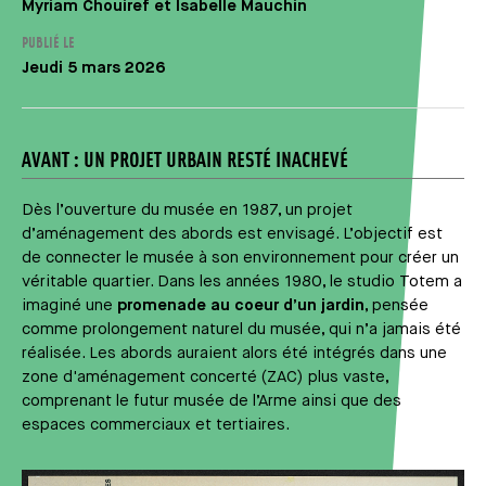
Auteur
Myriam Chouiref et Isabelle Mauchin
PUBLIÉ LE
Jeudi 5 mars 2026
AVANT : UN PROJET URBAIN RESTÉ INACHEVÉ
Dès l’ouverture du musée en 1987, un projet
d’aménagement des abords est envisagé. L’objectif est
de connecter le musée à son environnement pour créer un
véritable quartier. Dans les années 1980, le studio Totem a
imaginé une
promenade au coeur d’un jardin
, pensée
comme prolongement naturel du musée, qui n’a jamais été
réalisée. Les abords auraient alors été intégrés dans une
zone d'aménagement concerté (ZAC) plus vaste,
comprenant le futur musée de l’Arme ainsi que des
espaces commerciaux et tertiaires.
Média