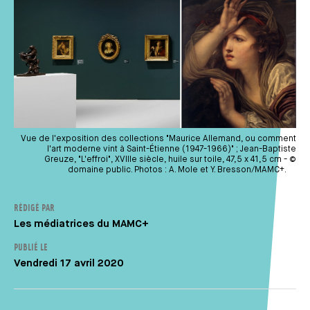
Vue de l'exposition des collections "Maurice Allemand, ou comment
l'art moderne vint à Saint-Étienne (1947-1966)" ; Jean-Baptiste
Greuze, "L'effroi", XVIIIe siècle, huile sur toile, 47,5 x 41,5 cm - ©
domaine public. Photos : A. Mole et Y. Bresson/MAMC+.
RÉDIGÉ PAR
Auteur
Les médiatrices du MAMC+
PUBLIÉ LE
Vendredi 17 avril 2020