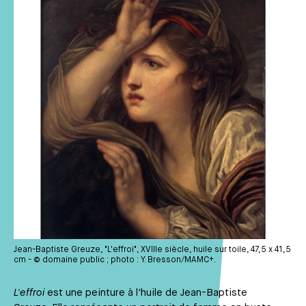
Jean-Baptiste Greuze, "L'effroi", XVIIIe siècle, huile sur toile, 47,5 x 41,5
cm - © domaine public ; photo : Y. Bresson/MAMC+.
L'effroi
est une peinture à l'huile de Jean-Baptiste