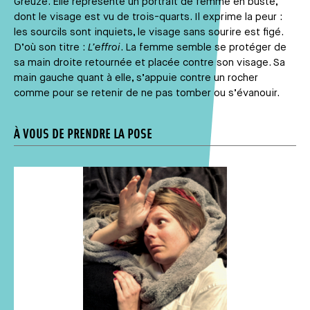
Greuze. Elle représente un portrait de femme en buste,
dont le visage est vu de trois-quarts. Il exprime la peur :
les sourcils sont inquiets, le visage sans sourire est figé.
D’où son titre :
L’effroi
. La femme semble se protéger de
sa main droite retournée et placée contre son visage. Sa
main gauche quant à elle, s’appuie contre un rocher
comme pour se retenir de ne pas tomber ou s’évanouir.
À VOUS DE PRENDRE LA POSE
Média