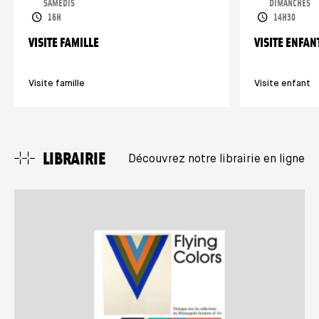
SAMEDIS
DIMANCHES
HORAIRES
HORAIRES
16H
14H30
VISITE FAMILLE
VISITE ENFAN
Visite famille
Visite enfant
LIBRAIRIE
Découvrez notre librairie en ligne