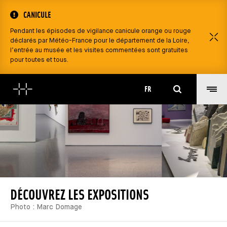
CANICULE
Pendant les épisodes de vigilance canicule orange ou rouge
F
déclarés par Météo-France pour le département de la Loire,
l’entrée au musée et les visites commentées sont gratuites
pour toutes et tous.
Rechercher
FR
DÉCOUVREZ LES EXPOSITIONS
Photo : Marc Domage