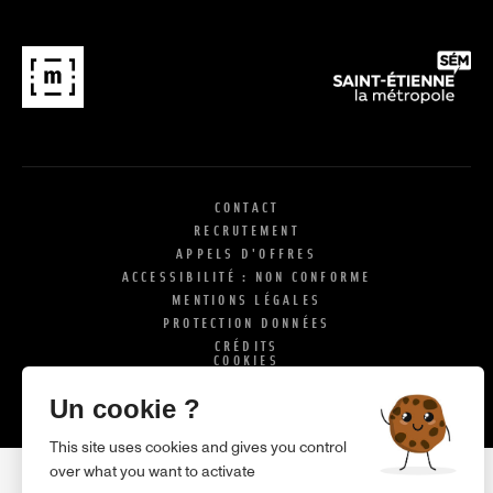
CONTACT
RECRUTEMENT
APPELS D'OFFRES
ACCESSIBILITÉ : NON CONFORME
MENTIONS LÉGALES
PROTECTION DONNÉES
CRÉDITS
COOKIES
X
SI
Un cookie ?
This site uses cookies and gives you control
over what you want to activate